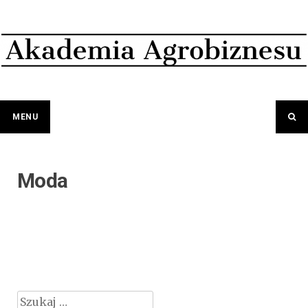
Przejdź
do
treści
MENU
Moda
Szukaj: