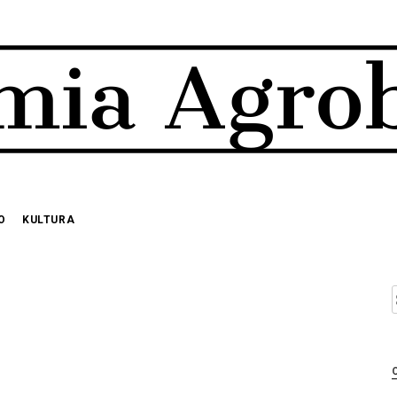
O
KULTURA
S