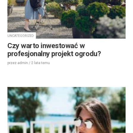
UNCATEGORIZED
Czy warto inwestować w
profesjonalny projekt ogrodu?
przez
admin
/
2 lata
temu