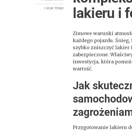
lakieru i f
1 ROK
TEMU
Zimowe warunki atmosf
każdego pojazdu. Śnieg,
szybko zniszczyć lakier i
zabezpieczone. Właściw
inwestycja, która pomoż
wartość.
Jak skuteczn
samochodow
zagrożeniam
Przygotowanie lakieru 