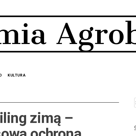
O
KULTURA
S
iling zimą –
owa ochrona