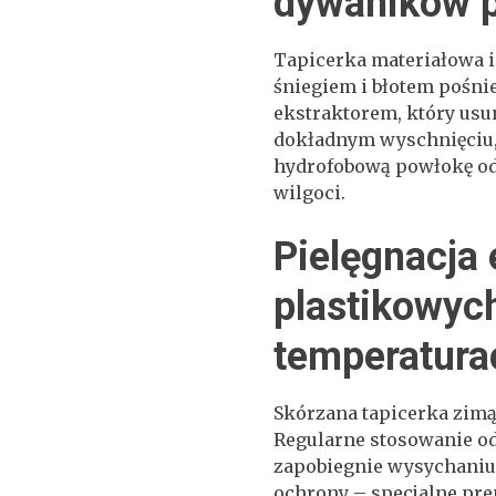
dywaników p
Tapicerka materiałowa 
śniegiem i błotem pośni
ekstraktorem, który usu
dokładnym wyschnięciu, 
hydrofobową powłokę od
wilgoci.
Pielęgnacja
plastikowyc
temperatura
Skórzana tapicerka zimą 
Regularne stosowanie od
zapobiegnie wysychaniu
ochrony – specjalne prep