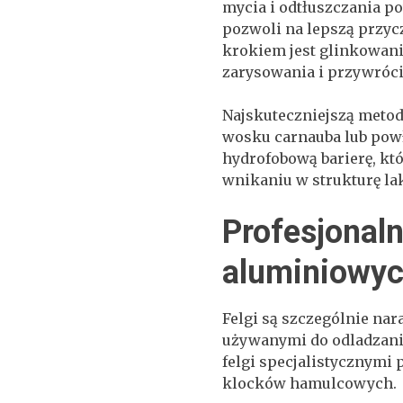
mycia i odtłuszczania p
pozwoli na lepszą przy
krokiem jest glinkowani
zarysowania i przywróci 
Najskuteczniejszą metod
wosku carnauba lub powł
hydrofobową barierę, któ
wnikaniu w strukturę la
Profesjonaln
aluminiowy
Felgi są szczególnie na
używanymi do odladzania
felgi specjalistycznymi 
klocków hamulcowych.