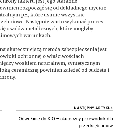
chrony lakieru jest jego staranne
owinien rozpocząć się od dokładnego mycia z
tralnym pH, które usunie wszystkie
rzchniowe. Następnie warto wykonać proces
 się osadów metalicznych, które mogłyby
 zimowych warunkach.
 najskuteczniejszą metodą zabezpieczenia jest
powłoki ochronnej o właściwościach
między woskiem naturalnym, syntetycznym
oką ceramiczną powinien zależeć od budżetu i
chrony.
NASTĘPNY ARTYKUŁ
Odwołanie do KIO – skuteczny przewodnik dla
przedsiębiorców