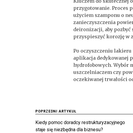
Kluczem do skutecznej o
przygotowanie. Proces p
użyciem szamponu o neu
zanieczyszczenia powie
deironizacji, aby pozbyć
przyspieszyć korozję w
Po oczyszczeniu lakieru
aplikacja dedykowanej 
hydrofobowych. Wybór 
uszczelniaczem czy powł
oczekiwanej trwałości o
Nawigacja
POPRZEDNI ARTYKUŁ
Kiedy pomoc doradcy restrukturyzacyjnego
wpisu
staje się niezbędna dla biznesu?