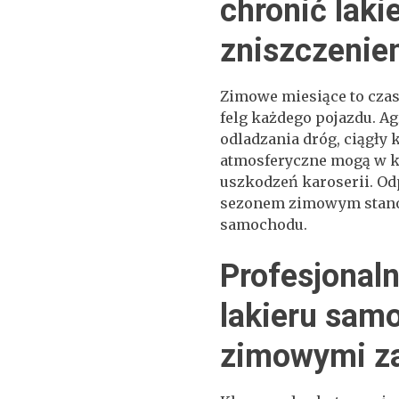
chronić lakie
zniszczeni
Zimowe miesiące to czas 
felg każdego pojazdu. 
odladzania dróg, ciągły
atmosferyczne mogą w k
uszkodzeń karoserii. O
sezonem zimowym stanow
samochodu.
Profesjonal
lakieru sam
zimowymi za