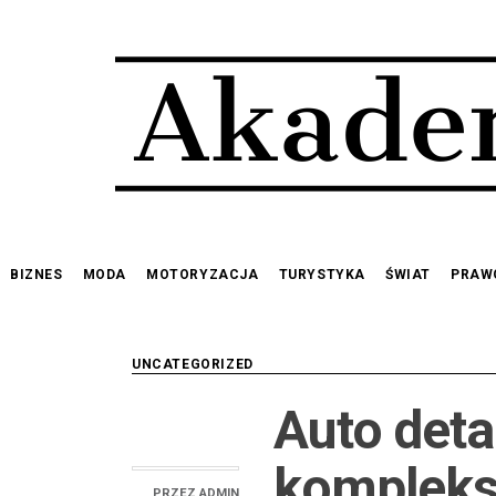
Przejdź
do
treści
BIZNES
MODA
MOTORYZACJA
TURYSTYKA
ŚWIAT
PRAW
UNCATEGORIZED
Auto deta
kompleks
PRZEZ
ADMIN