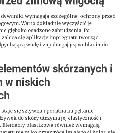
rzed zimową wilgocią
i dywaniki wymagają szczególnej ochrony przed
egowym. Warto dokładnie wyczyścić je
nie głęboko osadzone zabrudzenia. Po
zaleca się aplikację impregnatu tworząc
pychającą wodę i zapobiegającą wchłanianiu
 elementów skórzanych i
h w niskich
ch
staje się sztywna i podatna na pękanie.
żywek do skóry utrzyma jej elastyczność i
. Elementy plastikowe również wymagają
araty nie tylko przywrócą im głęboki kolor, ale