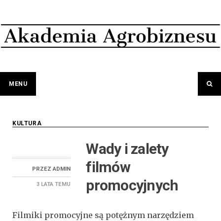
Przejdź
do
treści
MENU
KULTURA
Wady i zalety
filmów
PRZEZ
ADMIN
promocyjnych
3 LATA
TEMU
Filmiki promocyjne są potężnym narzędziem