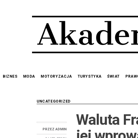
Przejdź
do
treści
BIZNES
MODA
MOTORYZACJA
TURYSTYKA
ŚWIAT
PRAW
UNCATEGORIZED
Waluta Fr
jej wpro
PRZEZ
ADMIN