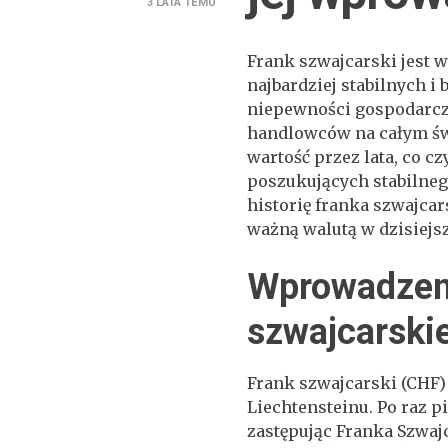
3 LATA
TEMU
Frank szwajcarski jest wa
najbardziej stabilnych i
niepewności gospodarcz
handlowców na całym św
wartość przez lata, co c
poszukujących stabilneg
historię franka szwajcar
ważną walutą w dzisiejsz
Wprowadzeni
szwajcarski
Frank szwajcarski (CHF) j
Liechtensteinu. Po raz 
zastępując Franka Szwajc