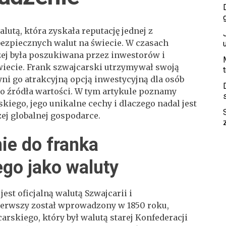
lutą, która zyskała reputację jednej z
 bezpiecznych walut na świecie. W czasach
ej była poszukiwana przez inwestorów i
iecie. Frank szwajcarski utrzymywał swoją
zyni go atrakcyjną opcją inwestycyjną dla osób
o źródła wartości. W tym artykule poznamy
skiego, jego unikalne cechy i dlaczego nadal jest
ej globalnej gospodarce.
e do franka
ego jako waluty
est oficjalną walutą Szwajcarii i
pierwszy został wprowadzony w 1850 roku,
arskiego, który był walutą starej Konfederacji