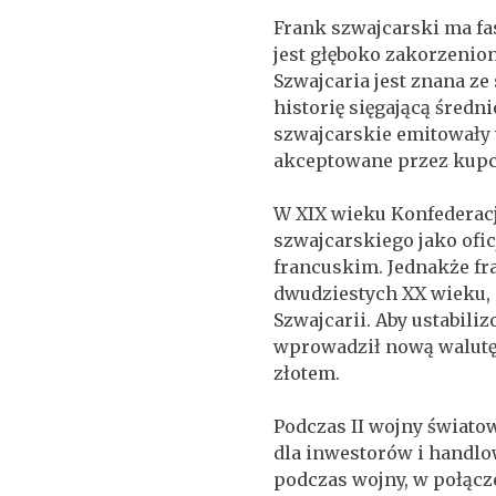
Frank szwajcarski ma fas
jest głęboko zakorzenion
Szwajcaria jest znana z
historię sięgającą śred
szwajcarskie emitowały 
akceptowane przez kup
W XIX wieku Konfederac
szwajcarskiego jako ofic
francuskim. Jednakże fr
dwudziestych XX wieku,
Szwajcarii. Aby ustabil
wprowadził nową walutę,
złotem.
Podczas II wojny światow
dla inwestorów i handlo
podczas wojny, w połącze