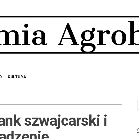
O
KULTURA
S
ank szwajcarski i
wadzenie