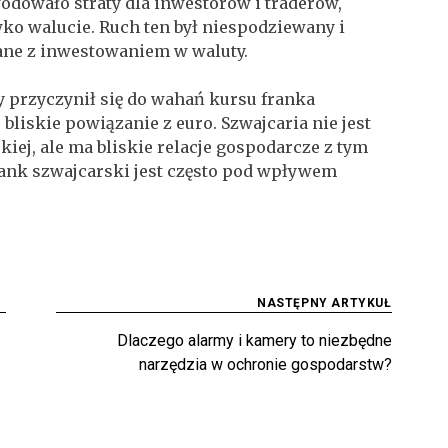
odowało straty dla inwestorów i traderów,
wko walucie. Ruch ten był niespodziewany i
ane z inwestowaniem w waluty.
 przyczynił się do wahań kursu franka
 bliskie powiązanie z euro. Szwajcaria nie jest
iej, ale ma bliskie relacje gospodarcze z tym
frank szwajcarski jest często pod wpływem
NASTĘPNY ARTYKUŁ
Dlaczego alarmy i kamery to niezbędne
narzędzia w ochronie gospodarstw?