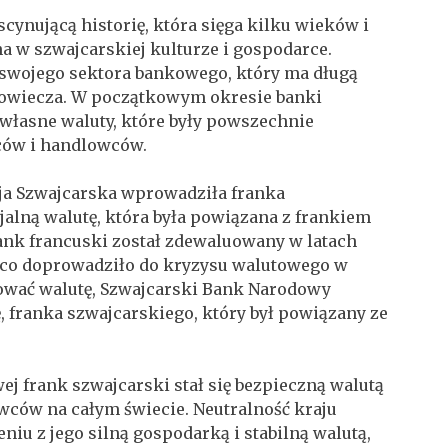
cynującą historię, która sięga kilku wieków i
a w szwajcarskiej kulturze i gospodarce.
e swojego sektora bankowego, który ma długą
niowiecza. W początkowym okresie banki
własne waluty, które były powszechnie
ców i handlowców.
ja Szwajcarska wprowadziła franka
jalną walutę, która była powiązana z frankiem
ank francuski został zdewaluowany w latach
 co doprowadziło do kryzysu walutowego w
izować walutę, Szwajcarski Bank Narodowy
 franka szwajcarskiego, który był powiązany ze
ej frank szwajcarski stał się bezpieczną walutą
wców na całym świecie. Neutralność kraju
niu z jego silną gospodarką i stabilną walutą,