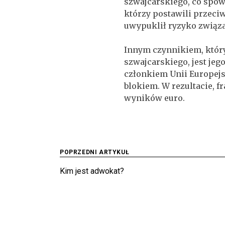
szwajcarskiego, co spow
którzy postawili przeci
uwypuklił ryzyko związ
Innym czynnikiem, który
szwajcarskiego, jest jego
członkiem Unii Europejsk
blokiem. W rezultacie, 
wyników euro.
Nawigacja
POPRZEDNI ARTYKUŁ
Kim jest adwokat?
wpisu